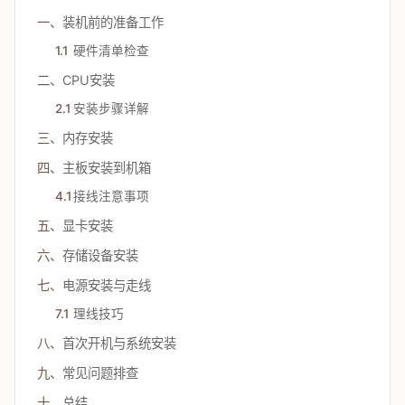
一、
装机前的准备工作
1.1
硬件清单检查
二、
CPU安装
2.1
安装步骤详解
三、
内存安装
四、
主板安装到机箱
4.1
接线注意事项
五、
显卡安装
六、
存储设备安装
七、
电源安装与走线
7.1
理线技巧
八、
首次开机与系统安装
九、
常见问题排查
十、
总结