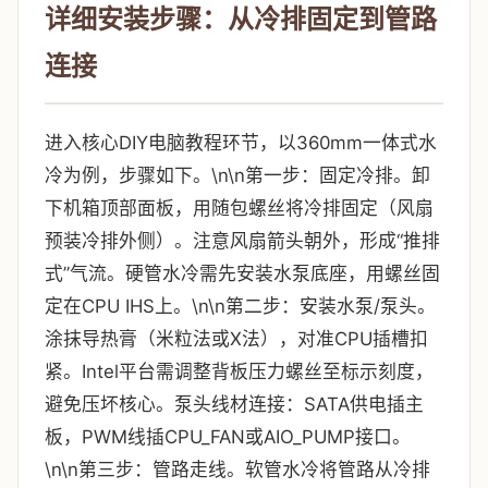
详细安装步骤：从冷排固定到管路
连接
进入核心DIY电脑教程环节，以360mm一体式水
冷为例，步骤如下。\n\n第一步：固定冷排。卸
下机箱顶部面板，用随包螺丝将冷排固定（风扇
预装冷排外侧）。注意风扇箭头朝外，形成“推排
式”气流。硬管水冷需先安装水泵底座，用螺丝固
定在CPU IHS上。\n\n第二步：安装水泵/泵头。
涂抹导热膏（米粒法或X法），对准CPU插槽扣
紧。Intel平台需调整背板压力螺丝至标示刻度，
避免压坏核心。泵头线材连接：SATA供电插主
板，PWM线插CPU_FAN或AIO_PUMP接口。
\n\n第三步：管路走线。软管水冷将管路从冷排