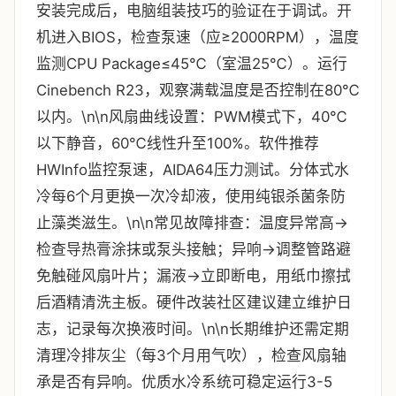
安装完成后，电脑组装技巧的验证在于调试。开
机进入BIOS，检查泵速（应≥2000RPM），温度
监测CPU Package≤45℃（室温25℃）。运行
Cinebench R23，观察满载温度是否控制在80℃
以内。\n\n风扇曲线设置：PWM模式下，40℃
以下静音，60℃线性升至100%。软件推荐
HWInfo监控泵速，AIDA64压力测试。分体式水
冷每6个月更换一次冷却液，使用纯银杀菌条防
止藻类滋生。\n\n常见故障排查：温度异常高→
检查导热膏涂抹或泵头接触；异响→调整管路避
免触碰风扇叶片；漏液→立即断电，用纸巾擦拭
后酒精清洗主板。硬件改装社区建议建立维护日
志，记录每次换液时间。\n\n长期维护还需定期
清理冷排灰尘（每3个月用气吹），检查风扇轴
承是否有异响。优质水冷系统可稳定运行3-5