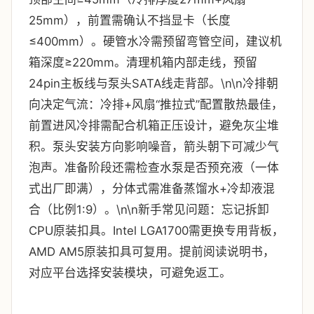
25mm），前置需确认不挡显卡（长度
≤400mm）。硬管水冷需预留弯管空间，建议机
箱深度≥220mm。清理机箱内部走线，预留
24pin主板线与泵头SATA线走背部。\n\n冷排朝
向决定气流：冷排+风扇“推拉式”配置散热最佳，
前置进风冷排需配合机箱正压设计，避免灰尘堆
积。泵头安装方向影响噪音，箭头朝下可减少气
泡声。准备阶段还需检查水泵是否预充液（一体
式出厂即满），分体式需准备蒸馏水+冷却液混
合（比例1:9）。\n\n新手常见问题：忘记拆卸
CPU原装扣具。Intel LGA1700需更换专用背板，
AMD AM5原装扣具可复用。提前阅读说明书，
对应平台选择安装模块，可避免返工。