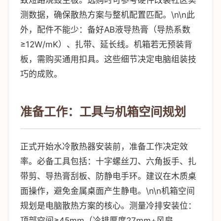
致短路烧毁主板。选购时可参考硬件改装社区实
测数据，确保散热方案与整机配置匹配。\n\n此
外，配件不能少：备好AB液导热膏（导热系数
≥12W/mK）、扎带、延长线。机箱若无预装背
板，需购买通用扣具。这些细节决定电脑组装技
巧的成败。
准备工作：工具与机箱空间规划
正式开始水冷散热器安装前，准备工作决定效
率。必备工具包括：十字螺丝刀、六角扳手、扎
带剪、导热膏刮板、防静电手环。建议在木质桌
面操作，避免金属桌面产生静电。\n\n机箱空间
规划是电脑散热方案的核心。测量冷排安装位：
顶部空间≥45mm（冷排厚度27mm+风扇