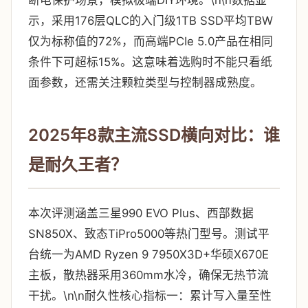
断电保护场景，模拟极端DIY环境。\n\n数据显
示，采用176层QLC的入门级1TB SSD平均TBW
仅为标称值的72%，而高端PCIe 5.0产品在相同
条件下可超标15%。这意味着选购时不能只看纸
面参数，还需关注颗粒类型与控制器成熟度。
2025年8款主流SSD横向对比：谁
是耐久王者？
本次评测涵盖三星990 EVO Plus、西部数据
SN850X、致态TiPro5000等热门型号。测试平
台统一为AMD Ryzen 9 7950X3D+华硕X670E
主板，散热器采用360mm水冷，确保无热节流
干扰。\n\n耐久性核心指标一：累计写入量至性