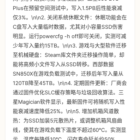
Plus在预留空间测试中，写入1.5PB后性能衰减
仅3%。\n\n2. 关闭系统休眠文件：休眠功能会在
C盘写入大量临时数据，尤其对小容量SSD伤害
明显。运行powercfg -h off即可关闭，实测可减
少年写入量约15TB。\n\n3. 游戏与大型软件迁移
至机械硬盘：Steam库文件夹迁移操作简单，却
能将高频小文件写入从SSD转移。西部数据
SN850X在游戏负载测试中，迁移后年写入量从
120TB降至45TB。\n\n4. 定期固件更新：厂商会
通过固件优化SLC缓存策略与垃圾回收算法。三
星Magician软件显示，最新固件可将随机写入性
能衰减速度降低25%。\n\n5. 增加机箱风道散
热：为SSD加装5元散热片，或调整机箱风扇曲
线，使其在游戏负载下温度不超过60℃。实测显
示，温度每降低10℃，闪存寿命延长约50%。