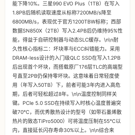
能下降10%。三星990 EVO Plus（1TB）在写入
1.8PB后随机读取速度从标称7200MB/s降至
6800MB/s，表现优于官方1200TBW标称；西部
数据SN850X（2TB）写入2.4PB后仍维持95%性
能，得益于自研控制器与动态SLC缓存。\n\n耐
久性核心指标二：坏块率与ECC纠错能力。采用
DRAM-less设计的入门级QLC SSD在写入1.2PB
后出现首个坏块，而搭载原厂176层TLC的高端型
号直至2PB仍保持零坏块。这意味着日常轻度使
用（年写入50TB）下，前者可能3年内进入高危
期，后者可轻松超过8年。\n\n温度控制同样关
键。PCIe 5.0 SSD在持续写入时核心温度普遍突
破70℃，而优秀散热设计的型号（如带石墨烯散
热片的致态TiPro5000）可将温度压制在55℃以
内，直接延长闪存寿命30%以上。\n\n综合来