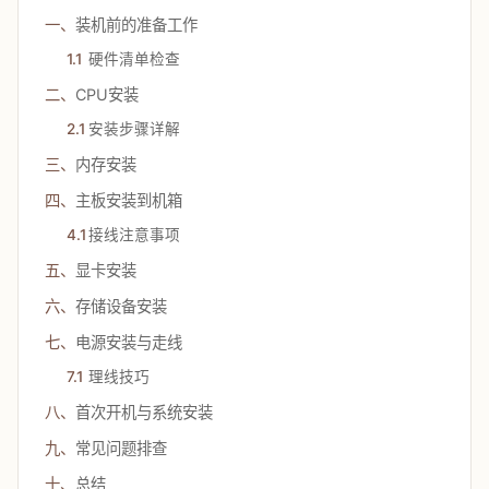
一、
装机前的准备工作
1.1
硬件清单检查
二、
CPU安装
2.1
安装步骤详解
三、
内存安装
四、
主板安装到机箱
4.1
接线注意事项
五、
显卡安装
六、
存储设备安装
七、
电源安装与走线
7.1
理线技巧
八、
首次开机与系统安装
九、
常见问题排查
十、
总结